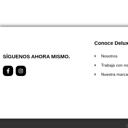
Conoce Delu
SÍGUENOS AHORA MISMO.
Nosotros
Trabaja con no
F
I
a
n
Nuestra marca
c
s
e
t
b
a
o
g
o
r
k
a
-
m
f