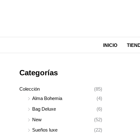
Ir
al
contenido
INICIO
TIEN
Categorías
Colección
(85)
Alma Bohemia
(4)
Bag Deluxe
(6)
New
(52)
Sueños luxe
(22)