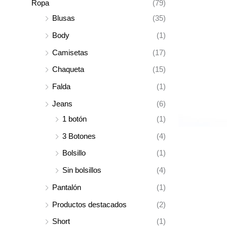
Ropa
(79)
Blusas
(35)
Body
(1)
Camisetas
(17)
Chaqueta
(15)
Falda
(1)
Jeans
(6)
1 botón
(1)
3 Botones
(4)
Bolsillo
(1)
Sin bolsillos
(4)
Pantalón
(1)
Productos destacados
(2)
Short
(1)