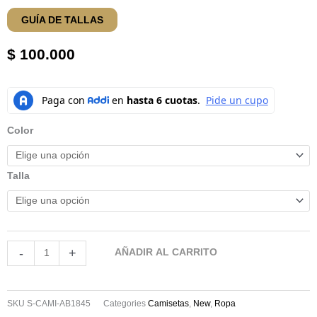
GUÍA DE TALLAS
$
100.000
CAMISETA
AB
1845
Color
cantidad
Talla
-
+
AÑADIR AL CARRITO
SKU
S-CAMI-AB1845
Categories
Camisetas
,
New
,
Ropa