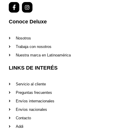
F
I
a
n
c
s
e
t
Conoce Deluxe
b
a
o
g
o
r
Nosotros
k
a
-
m
Trabaja con nosotros
f
Nuestra marca en Latinoamérica
LINKS DE INTERÉS
Servicio al cliente
Preguntas frecuentes
Envíos internacionales
Envíos nacionales
Contacto
Addi