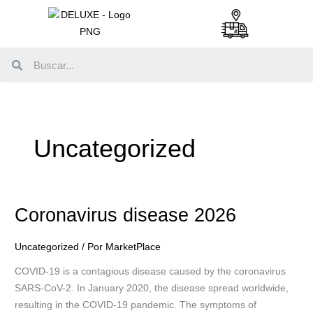
Ir
al
contenido
Search
Uncategorized
Coronavirus disease 2026
Coronavirus
disease
2026
Uncategorized
/ Por
MarketPlace
COVID-19 is a contagious disease caused by the coronavirus
SARS-CoV-2. In January 2020, the disease spread worldwide,
resulting in the COVID-19 pandemic. The symptoms of