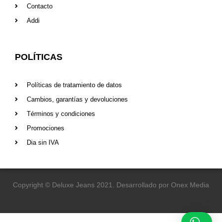
Contacto
Addi
POLÍTICAS
Políticas de tratamiento de datos
Cambios, garantías y devoluciones
Términos y condiciones
Promociones
Dia sin IVA
Copyright © Deluxe Jeans 2021. Desarrollado por Onex Media