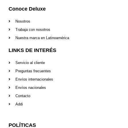
c
s
e
t
Conoce Deluxe
b
a
o
g
Nosotros
o
r
k
a
Trabaja con nosotros
-
m
f
Nuestra marca en Latinoamérica
LINKS DE INTERÉS
Servicio al cliente
Preguntas frecuentes
Envíos internacionales
Envíos nacionales
Contacto
Addi
POLÍTICAS