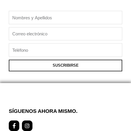
Nombres
y
Apellidos
Correo
electrónico
Teléfono
SUSCRIBIRSE
SÍGUENOS AHORA MISMO.
F
I
a
n