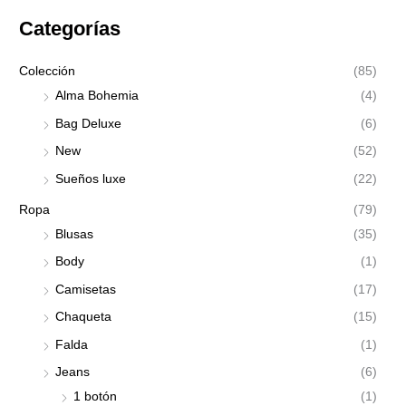
P
P
Categorías
r
r
e
e
Colección
(85)
c
c
Alma Bohemia
(4)
i
i
Bag Deluxe
(6)
o
o
New
(52)
m
m
Sueños luxe
(22)
í
á
n
x
Ropa
(79)
i
i
Blusas
(35)
m
m
Body
(1)
o
o
Camisetas
(17)
Chaqueta
(15)
Falda
(1)
Jeans
(6)
1 botón
(1)