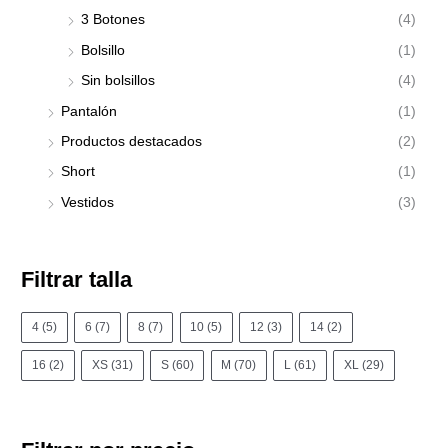
3 Botones
(4)
Bolsillo
(1)
Sin bolsillos
(4)
Pantalón
(1)
Productos destacados
(2)
Short
(1)
Vestidos
(3)
Filtrar talla
4
(5)
6
(7)
8
(7)
10
(5)
12
(3)
14
(2)
16
(2)
XS
(31)
S
(60)
M
(70)
L
(61)
XL
(29)