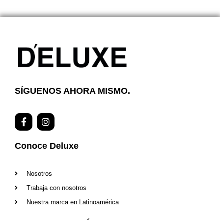
SÍGUENOS AHORA MISMO.
F
I
a
n
c
s
e
t
Conoce Deluxe
b
a
o
g
o
r
Nosotros
k
a
-
m
Trabaja con nosotros
f
Nuestra marca en Latinoamérica